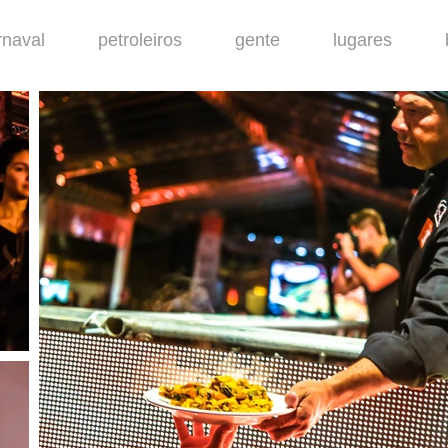
rnaval
petroleiros
gente
lugares